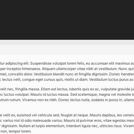
a eSports
pour la dernière fois par
cbenezech
, le
il y a 6 années et 8 mois
.
ur adipiscing elit. Suspendisse volutpat lorem felis, eu accumsan elit maximus ac
a, per inceptos himenaeos. Aliquam ullamcorper vitae nibh at vestibulum. Nunc qui
amet, convallis dolor. Vestibulum blandit nunc et fringilla dignissim. Donec hendreri
 lectus velit, congue eget cursus quis, mollis ut diam. Vestibulum luctus purus ac
lit nec, fringilla massa. Etiam est lectus, lobortis quis ex ac, vulputate gravida ju
ec luctus volutpat. Mauris id luctus massa. Sed scelerisque, magna vel molestie te
s rutrum rutrum. Vivamus non ex nibh. Donec lectus nulla, sodales in purus in, ulla
e velit ex, euismod vel vehicula sed, feugiat at neque. Mauris dapibus, leo ven
varius nisl id odio malesuada varius. Mauris id pulvinar eros, vitae egestas mas
 dignissim. Nullam at turpis elementum, interdum ligula nec, ultricies risus. Viva
 non, tempor lorem.