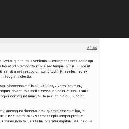
#2196
. Sed aliquet cursus vehicula. Class aptent taciti sociosqu
s leo et odio tempor faucibus sed tempus purus. Fusce ut
t nisi sit amet vestibulum sollicitudin. Phasellus nec ex
 mi feugiat molestie.
sto. Maecenas mollis elit ultricies, viverra ipsum eu,
mpus, dolor turpis mollis massa, a tincidunt lectus nulla
mcorper consequat nunc. Nulla nec lacinia dui, suscipit
enatis consequat rhoncus, arcu quam elementum leo, in
sa. Fusce interdum ex sit amet turpis semper pretium.
mus malesuada tellus a tellus pharetra dapibus. Mauris quis