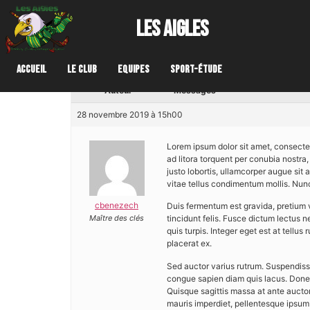
Accueil
›
Forums
›
News & Announcements
›
Welcome to Avad
les aigles
Ce sujet contient 0 réponse, 1 participant et a été mis à jour 
Affichage de 1 message (sur 1 au total)
Accueil
Le club
Equipes
Sport-étude
Auteur
Messages
28 novembre 2019 à 15h00
Lorem ipsum dolor sit amet, consectet
ad litora torquent per conubia nostr
justo lobortis, ullamcorper augue sit 
vitae tellus condimentum mollis. Nunc
cbenezech
Duis fermentum est gravida, pretium ve
Maître des clés
tincidunt felis. Fusce dictum lectus n
quis turpis. Integer eget est at tellu
placerat ex.
Sed auctor varius rutrum. Suspendiss
congue sapien diam quis lacus. Donec 
Quisque sagittis massa at ante auctor
mauris imperdiet, pellentesque ipsum